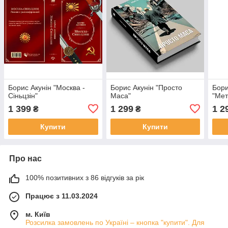
Борис Акунін "Москва -
Борис Акунін "Просто
Бори
Сіньцзін"
Маса"
"Ме
1 399
1 299
1 2
₴
₴
Купити
Купити
Про нас
100% позитивних з 86 відгуків за рік
Працює з 11.03.2024
м. Київ
Розсилка замовлень по Україні – кнопка "купити". Для