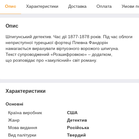
Опис
Характеристики
Доставка
Оплата
Умови п
Опис
Шпигунський детектив. Час дії 1877-1878 років. Під час облоги
неприступної турецької фортеці Плевна Фандорін
намагається вирахувати віртуозного ворожого шпигуна.
Текст супроводжений «Розшифровкою» – додатком,
що розповідає про «закулісний» світ роману.
Характеристики
Основні
Країна виробник
США
Жанр
Детектив
Мова видання
Російська
Вид палітурки
Твердий