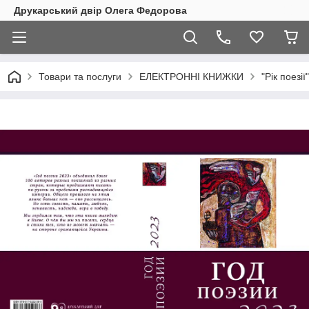
Друкарський двір Олега Федорова
Товари та послуги
ЕЛЕКТРОННІ КНИЖКИ
"Рік поезі