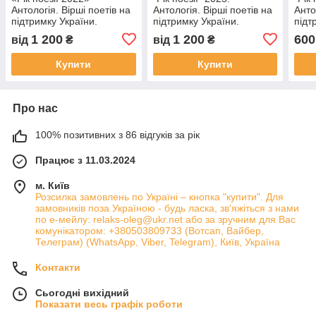
Антологія. Вірші поетів на
Антологія. Вірші поетів на
Анто
підтримку України.
підтримку України.
підт
1 200
1 200
600
від
₴
від
₴
Купити
Купити
Про нас
100% позитивних з 86 відгуків за рік
Працює з 11.03.2024
м. Київ
Розсилка замовлень по Україні – кнопка "купити". Для
замовників поза Україною - будь ласка, зв'яжіться з нами
по е-мейлу: relaks-oleg@ukr.net або за зручним для Вас
комунікатором: +380503809733 (Вотсап, Вайбер,
Телеграм) (WhatsApp, Viber, Telegram), Київ, Україна
Контакти
Сьогодні вихідний
Показати весь графік роботи