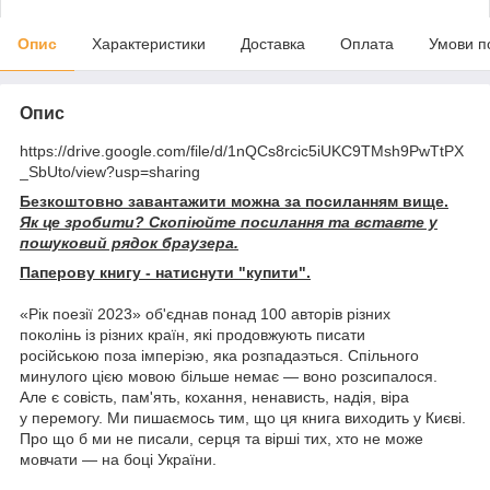
Опис
Характеристики
Доставка
Оплата
Умови п
Опис
https://drive.google.com/file/d/1nQCs8rcic5iUKC9TMsh9PwTtPX
_SbUto/view?usp=sharing
Безкоштовно завантажити можна за посиланням вище.
Як це зробити? Скопіюйте посилання та вставте у
пошуковий рядок браузера.
Паперову книгу - натиснути "купити".
«Рік поезії 2023» об'єднав понад 100 авторів різних
поколінь із різних країн, які продовжують писати
російською поза імперіэю, яка розпадаэться. Спільного
минулого цією мовою більше немає — воно розсипалося.
Але є совість, пам'ять, кохання, ненависть, надія, віра
у перемогу. Ми пишаємось тим, що ця книга виходить у Києві.
Про що б ми не писали, серця та вірші тих, хто не може
мовчати — на боці України.