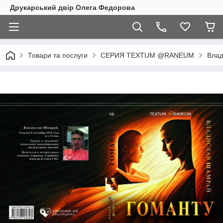
Друкарський двір Олега Федорова
Товари та послуги
СЕРИЯ TEXTUM @RANEUM
Влад