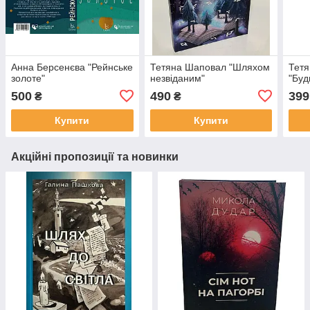
Анна Берсенєва "Рейнське
Тетяна Шаповал "Шляхом
Тетя
золоте"
незвіданим"
"Буд
500
490
399
₴
₴
Купити
Купити
Акційні пропозиції та новинки