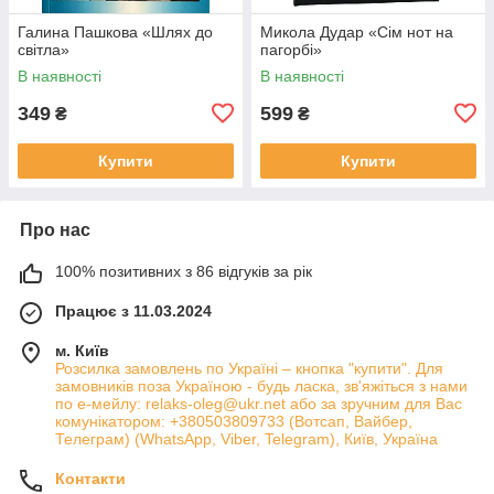
Галина Пашкова «Шлях до
Микола Дудар «Сім нот на
світла»
пагорбі»
В наявності
В наявності
349
599
₴
₴
Купити
Купити
Про нас
100% позитивних з 86 відгуків за рік
Працює з 11.03.2024
м. Київ
Розсилка замовлень по Україні – кнопка "купити". Для
замовників поза Україною - будь ласка, зв'яжіться з нами
по е-мейлу: relaks-oleg@ukr.net або за зручним для Вас
комунікатором: +380503809733 (Вотсап, Вайбер,
Телеграм) (WhatsApp, Viber, Telegram), Київ, Україна
Контакти