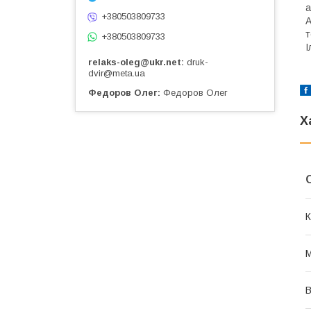
а
+380503809733
А
т
+380503809733
І
relaks-oleg@ukr.net
druk-
dvir@meta.ua
Федоров Олег
Федоров Олег
Х
К
М
В