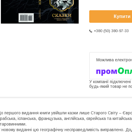
Купити
+380 (50) 380-97-33
У компанії підключені
будь-який товар не п
о першого видання книги увійшли казки лише Старого Світу – Європи
рабська, іспанська, французька, англійська, єврейська та китайськ
таровинними.
 новому виданні цю географічну несправедливість виправлено. Дода