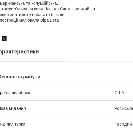
мериканська та колумбійська.
 також з'явилася казка Іншого Світу, про який ви
епер знатимете набагато більше.
люстрації малювала Віра Вега
арактеристики
Основні атрибути
раїна виробник
США
ова видання
Російська
ид палітурки
Твердий