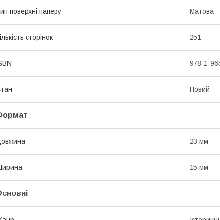
ип поверхні паперу
Матова
ількість сторінок
251
SBN
978-1-96
Стан
Новий
Формат
Довжина
23 мм
Ширина
15 мм
Основні
Жанр
Історичн