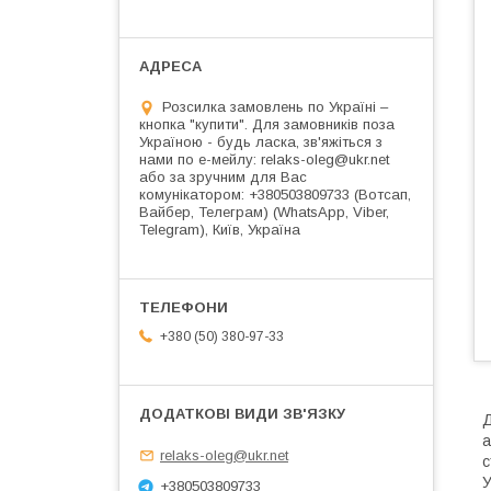
Розсилка замовлень по Україні –
кнопка "купити". Для замовників поза
Україною - будь ласка, зв'яжіться з
нами по е-мейлу: relaks-oleg@ukr.net
або за зручним для Вас
комунікатором: +380503809733 (Вотсап,
Вайбер, Телеграм) (WhatsApp, Viber,
Telegram), Київ, Україна
+380 (50) 380-97-33
Д
а
relaks-oleg@ukr.net
с
У
+380503809733