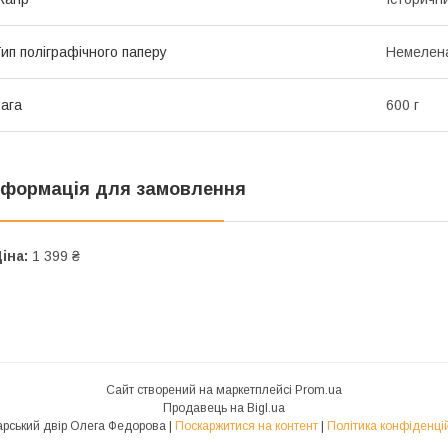
ип поліграфічного паперу
Немелен
ага
600 г
нформація для замовлення
іна:
1 399 ₴
Сайт створений на маркетплейсі
Prom.ua
Продавець на Bigl.ua
Друкарський двір Олега Федорова |
Поскаржитися на контент
|
Політика конфіденці