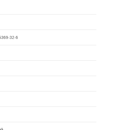
5369-32-6
ий