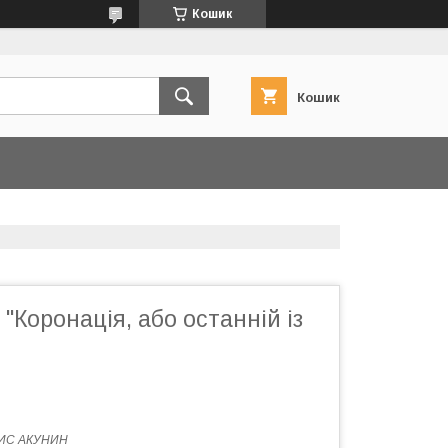
Кошик
Кошик
 "Коронація, або останній із
ИС АКУНИН