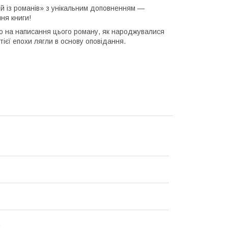
й із романів» з унікальним доповненням —
ня книги!
го на написання цього роману, як народжувалися
тієї епохи лягли в основу оповідання.