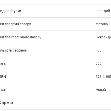
ид палітурки
Твердий
ип поверхні паперу
Матова
ип поліграфічного паперу
Некрейд
ількість сторінок
405
ага
500 г
SBN
978-1-96
Стан
Новий
Формат