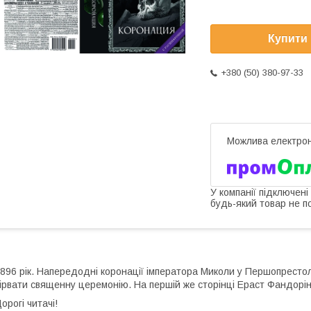
Купити
+380 (50) 380-97-33
У компанії підключені
будь-який товар не п
896 рік. Напередодні коронації імператора Миколи у Першопрестол
ірвати священну церемонію. На першій же сторінці Ераст Фандорін 
орогі читачі!