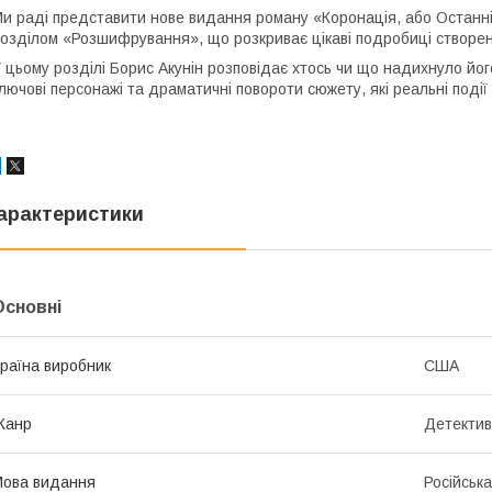
и раді представити нове видання роману «Коронація, або Останні
озділом «Розшифрування», що розкриває цікаві подробиці створен
 цьому розділі Борис Акунін розповідає хтось чи що надихнуло йо
лючові персонажі та драматичні повороти сюжету, які реальні події 
арактеристики
Основні
раїна виробник
США
Жанр
Детектив
ова видання
Російська