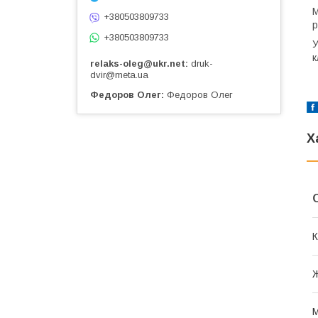
М
+380503809733
р
+380503809733
У
к
relaks-oleg@ukr.net
druk-
dvir@meta.ua
Федоров Олег
Федоров Олег
Х
К
М