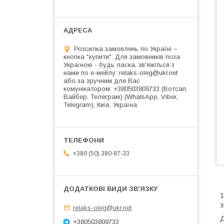
Розсилка замовлень по Україні –
кнопка "купити". Для замовників поза
Україною - будь ласка, зв'яжіться з
нами по е-мейлу: relaks-oleg@ukr.net
або за зручним для Вас
комунікатором: +380503809733 (Вотсап,
Вайбер, Телеграм) (WhatsApp, Viber,
Telegram), Київ, Україна
+380 (50) 380-97-33
1
з
relaks-oleg@ukr.net
Д
+380503809733