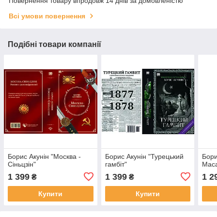
Повернення товару впродовж 14 днів за домовленістю
Всі умови повернення
Подібні товари компанії
Борис Акунін "Москва -
Борис Акунін "Турецький
Бори
Сіньцзін"
гамбіт"
Мас
1 399
1 399
1 2
₴
₴
Купити
Купити