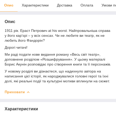
Опис
Характеристики
Доставка
Оплата
Умови п
Опис
1911 рік. Ераст Петрович at his worst. Найпровальніша справа
у його кар'єрі – у всіх сенсах. Чи не любите ви театр, як не
любить його Фандорін?
Дорогі читачі!
Ми раді подати нове видання роману «Весь світ театр»,
доповнене розділом «Розшифрування». У цьому матеріалі
Борис Акунін розповідає про створення книги та її персонажів.
У новому розділі ви дізнаєтеся, що надихнуло автора на
написання цієї історії, як народжувалися головні герої та їхні
долі, які реальні події та культурні мотиви вплинули на сюжет.
Приховати
Характеристики