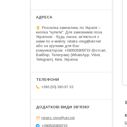
Розсилка замовлень по Україні –
кнопка "купити". Для замовників поза
Україною - будь ласка, зв'яжіться з
нами по е-мейлу: relaks-oleg@ukr.net
або за зручним для Вас
комунікатором: +380503809733 (Вотсап,
Вайбер, Телеграм) (WhatsApp, Viber,
Telegram), Київ, Україна
+380 (50) 380-97-33
К
relaks-oleg@ukr.net
Б
+380503809733