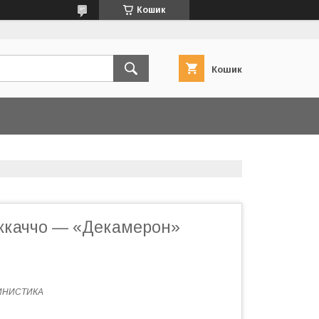
Кошик
Кошик
ккаччо — «Декамерон»
ИНИСТИКА