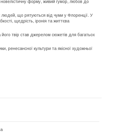
у новелістичну форму, живий гумор, любов до
х людей, що рятуються від чуми у Флоренції. У
абкості, щедрість, іронія та життєва
 а його твір став джерелом сюжетів для багатьох
и, ренесансної культури та якісної художньої
на