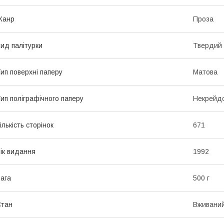
Жанр
Проза
ид палітурки
Твердий
ип поверхні паперу
Матова
ип поліграфічного паперу
Некрейд
ількість сторінок
671
ік видання
1992
ага
500 г
Стан
Вживани