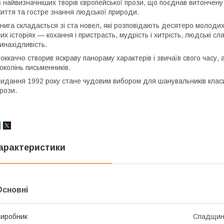
з найвизначніших творів європейської прози, що поєднав витончен
иття та гостре знання людської природи.
нига складається зі ста новел, які розповідають десятеро молоди
их історіях — кохання і пристрасть, мудрість і хитрість, людські сл
инахідливість.
оккаччо створив яскраву панораму характерів і звичаїв свого часу,
околінь письменників.
идання 1992 року стане чудовим вибором для шанувальників класик
рози.
арактеристики
Основні
иробник
Спадщи