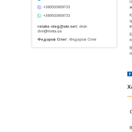
і
+380503809733
ж
К
+380503809733
ц
в
relaks-oleg@ukr.net
druk-
dvir@meta.ua
Б
Федоров Олег
Федоров Олег
п
В
п
Х
В