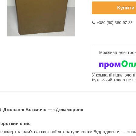
Купити
+380 (50) 380-97-33
У компанії підключені
будь-який товар не п
📘
Джованні Боккаччо — «Декамерон»
ороткий опис:
езсмертна пам’ятка світової літератури епохи Відродження — зн