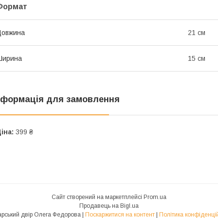
Формат
Довжина
21 см
Ширина
15 см
нформація для замовлення
іна:
399 ₴
Сайт створений на маркетплейсі
Prom.ua
Продавець на Bigl.ua
Друкарський двір Олега Федорова |
Поскаржитися на контент
|
Політика конфіденці