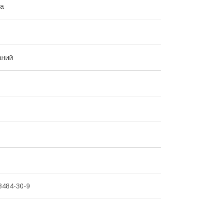
ка
аний
8484-30-9