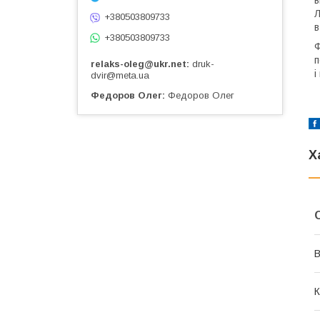
в
Л
+380503809733
в
+380503809733
Ф
п
relaks-oleg@ukr.net
druk-
і
dvir@meta.ua
Федоров Олег
Федоров Олег
Х
В
К