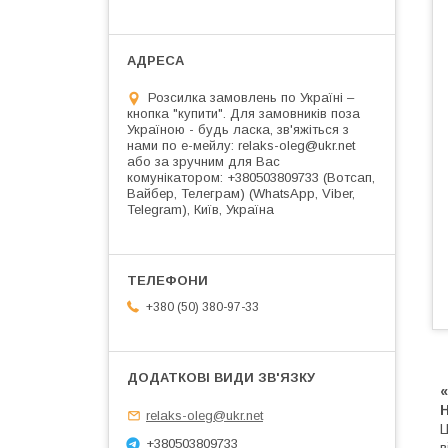
Розсилка замовлень по Україні –
кнопка "купити". Для замовників поза
Україною - будь ласка, зв'яжіться з
нами по е-мейлу: relaks-oleg@ukr.net
або за зручним для Вас
комунікатором: +380503809733 (Вотсап,
Вайбер, Телеграм) (WhatsApp, Viber,
Telegram), Київ, Україна
+380 (50) 380-97-33
H
relaks-oleg@ukr.net
Ц
+380503809733