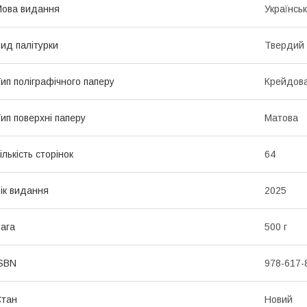
ова видання
Українсь
ид палітурки
Твердий
ип поліграфічного паперу
Крейдов
ип поверхні паперу
Матова
ількість сторінок
64
ік видання
2025
ага
500 г
SBN
978-617-
Стан
Новий