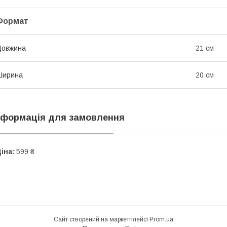
Формат
Довжина
21 см
Ширина
20 см
нформація для замовлення
іна:
599 ₴
Сайт створений на маркетплейсі
Prom.ua