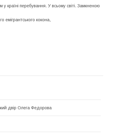
 у країні перебування. У всьому світі. Замкненою
го емігрантського кокона,
кий двір Олега Федорова