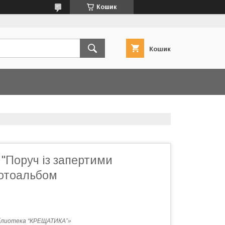
Кошик
Кошик
 "Поруч із запертими
Фотоальбом
блиотека “КРЕЩАТИКА”»