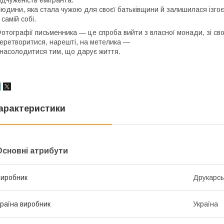
ідчуженість емігранта.
юдини, яка стала чужою для своєї батьківщини й залишилася ізгоєм
 самій собі.
отографії письменника — це спроба вийти з власної монади, зі сво
еретворитися, нарешті, на метелика —
 насолодитися тим, що дарує життя.
арактеристики
Основні атрибути
иробник
Друкарсь
раїна виробник
Україна