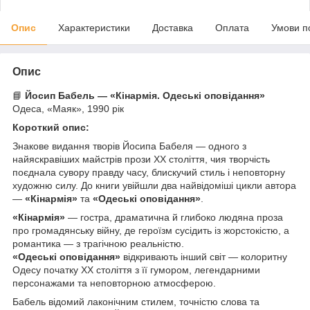
Опис
Характеристики
Доставка
Оплата
Умови п
Опис
📘
Йосип Бабель — «Кінармія. Одеські оповідання»
Одеса, «Маяк», 1990 рік
Короткий опис:
Знакове видання творів Йосипа Бабеля — одного з
найяскравіших майстрів прози ХХ століття, чия творчість
поєднала сувору правду часу, блискучий стиль і неповторну
художню силу. До книги увійшли два найвідоміші цикли автора
—
«Кінармія»
та
«Одеські оповідання»
.
«Кінармія»
— гостра, драматична й глибоко людяна проза
про громадянську війну, де героїзм сусідить із жорстокістю, а
романтика — з трагічною реальністю.
«Одеські оповідання»
відкривають інший світ — колоритну
Одесу початку ХХ століття з її гумором, легендарними
персонажами та неповторною атмосферою.
Бабель відомий лаконічним стилем, точністю слова та