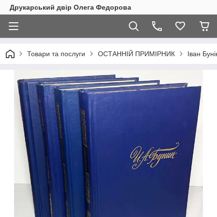
Друкарський двір Олега Федорова
Товари та послуги
ОСТАННІЙ ПРИМІРНИК
Іван Буні