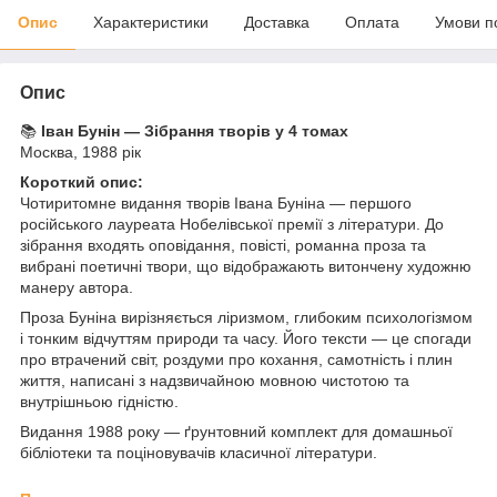
Опис
Характеристики
Доставка
Оплата
Умови п
Опис
📚
Іван Бунін — Зібрання творів у 4 томах
Москва, 1988 рік
Короткий опис:
Чотиритомне видання творів Івана Буніна — першого
російського лауреата Нобелівської премії з літератури. До
зібрання входять оповідання, повісті, романна проза та
вибрані поетичні твори, що відображають витончену художню
манеру автора.
Проза Буніна вирізняється ліризмом, глибоким психологізмом
і тонким відчуттям природи та часу. Його тексти — це спогади
про втрачений світ, роздуми про кохання, самотність і плин
життя, написані з надзвичайною мовною чистотою та
внутрішньою гідністю.
Видання 1988 року — ґрунтовний комплект для домашньої
бібліотеки та поціновувачів класичної літератури.