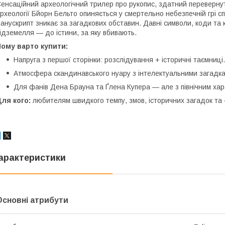
енсаційний археологічний трилер про рукопис, здатний переверну
рхеології Бйорн Бельто опиняється у смертельно небезпечній грі спе
анускрипт зникає за загадкових обставин. Давні символи, коди та к
ідземелля — до істини, за яку вбивають.
ому варто купити:
Напруга з першої сторінки: розслідування + історичні таємниці.
Атмосфера скандинавського нуару з інтелектуальними загадк
Для фанів Дена Брауна та Ґлена Купера — але з північним хар
ля кого:
любителям швидкого темпу, змов, історичних загадок та 
арактеристики
Основні атрибути