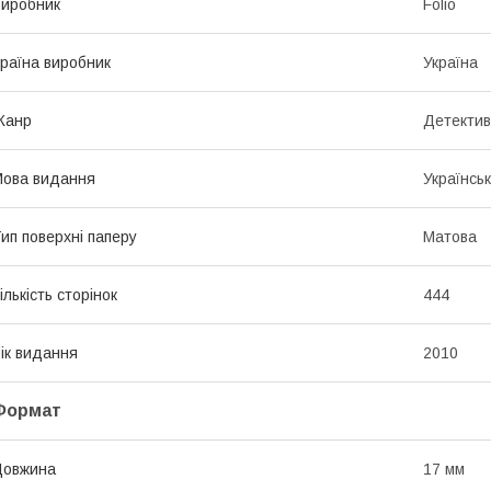
иробник
Folio
раїна виробник
Україна
Жанр
Детектив
ова видання
Українсь
ип поверхні паперу
Матова
ількість сторінок
444
ік видання
2010
Формат
Довжина
17 мм