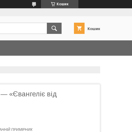
Кошик
Кошик
— «Євангеліє від
АННІЙ ПРИМІРНИК