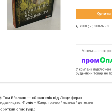
Купити
+380 (50) 380-97-33
У компанії підключені
будь-який товар не п
📚
Том Еґеланн — «Євангеліє від Люцифера»
Видавництво:
Фоліо
• Жанр: трилер / містика / детектив
ороткий опис (укр.):