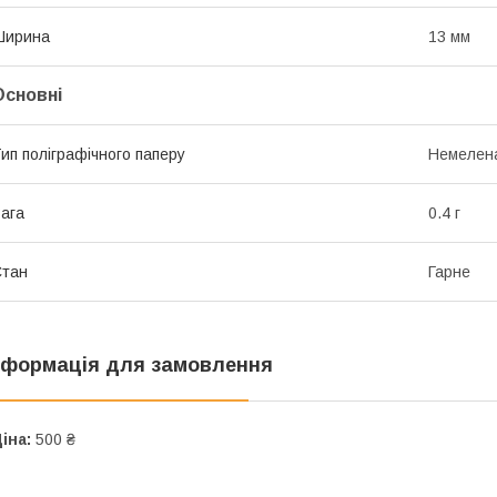
Ширина
13 мм
Основні
ип поліграфічного паперу
Немелен
ага
0.4 г
Стан
Гарне
нформація для замовлення
іна:
500 ₴