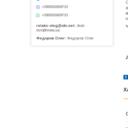
С
+380503809733
а
м
+380503809733
п
relaks-oleg@ukr.net
druk-
Ч
dvir@meta.ua
Федоров Олег
Федоров Олег
Д
Х