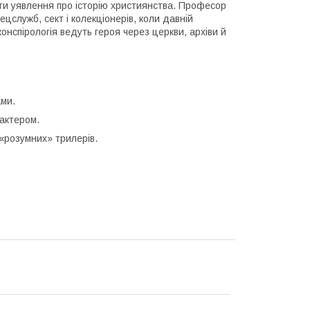
ти уявлення про історію християнства. Професор
цслужб, сект і колекціонерів, коли давній
онспірологія ведуть героя через церкви, архіви й
ами.
актером.
«розумних» трилерів.