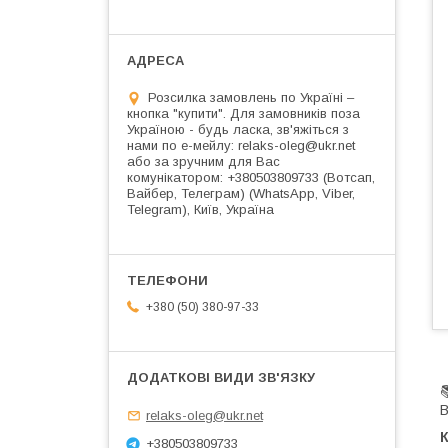
Розсилка замовлень по Україні –
кнопка "купити". Для замовників поза
Україною - будь ласка, зв'яжіться з
нами по е-мейлу: relaks-oleg@ukr.net
або за зручним для Вас
комунікатором: +380503809733 (Вотсап,
Вайбер, Телеграм) (WhatsApp, Viber,
Telegram), Київ, Україна
+380 (50) 380-97-33
relaks-oleg@ukr.net
К
+380503809733