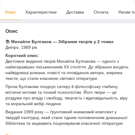
Опис
Характеристики
Доставка
Оплата
Умови п
Опис
📚
Михайло Булгаков — Зібрання творів у 2 томах
Дніпро, 1989 рік
Короткий опис:
Двотомне видання творів Михайла Булгакова — одного з
найяскравіших письменників ХХ століття. До зібрання входять
найвідоміші романи, повісті та оповідання автора, зокрема
тексти, що стали класикою світової літератури.
Проза Булгакова поєднує сатиру й філософську глибину,
містичні мотиви та тонкий психологізм. Його твори — це
роздуми про владу і свободу, творчість і відповідальність, віру
та моральний вибір людини.
Видання 1989 року — ґрунтовний книжковий комплект у
твердій палітурці, який стане гідним поповненням домашньої
бібліотеки та зацікавить поціновувачів класичної літератури.