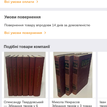
Всі умови оплати
Умови повернення
Повернення товару впродовж 14 днів за домовленістю
Всі умови повернення
Подібні товари компанії
Олександр Твардовський
Микола Некрасов
Іван
— Зібрання творів у 6
Зібрання творів у 3 томах
твор