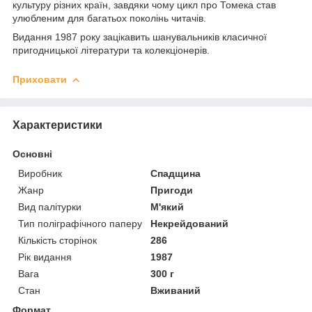
культуру різних країн, завдяки чому цикл про Томека став
улюбленим для багатьох поколінь читачів.
Видання 1987 року зацікавить шанувальників класичної
пригодницької літератури та колекціонерів.
Приховати
Характеристики
Основні
Виробник
Спадщина
Жанр
Пригоди
Вид палітурки
М'який
Тип поліграфічного паперу
Некрейдований
Кількість сторінок
286
Рік видання
1987
Вага
300 г
Стан
Вживаний
Формат