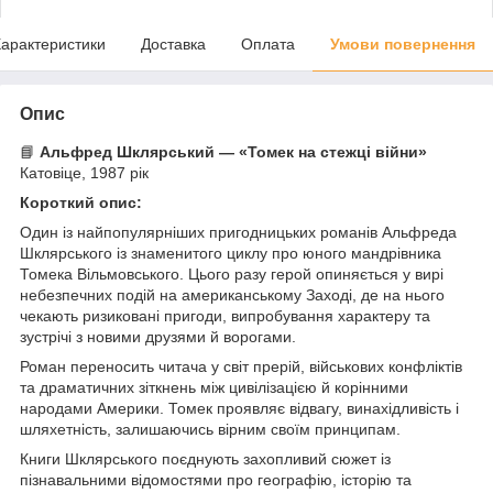
арактеристики
Доставка
Оплата
Умови повернення
Опис
📘
Альфред Шклярський — «Томек на стежці війни»
Катовіце, 1987 рік
Короткий опис:
Один із найпопулярніших пригодницьких романів Альфреда
Шклярського із знаменитого циклу про юного мандрівника
Томека Вільмовського. Цього разу герой опиняється у вирі
небезпечних подій на американському Заході, де на нього
чекають ризиковані пригоди, випробування характеру та
зустрічі з новими друзями й ворогами.
Роман переносить читача у світ прерій, військових конфліктів
та драматичних зіткнень між цивілізацією й корінними
народами Америки. Томек проявляє відвагу, винахідливість і
шляхетність, залишаючись вірним своїм принципам.
Книги Шклярського поєднують захопливий сюжет із
пізнавальними відомостями про географію, історію та