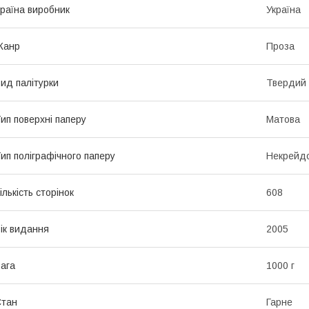
раїна виробник
Україна
Жанр
Проза
ид палітурки
Твердий
ип поверхні паперу
Матова
ип поліграфічного паперу
Некрейд
ількість сторінок
608
ік видання
2005
ага
1000 г
Стан
Гарне