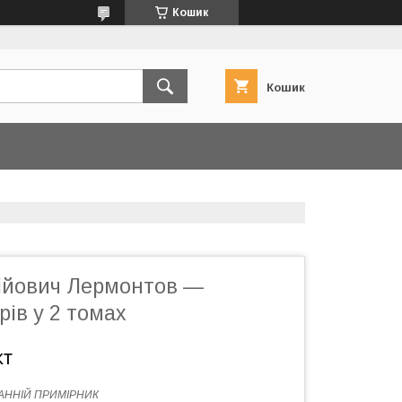
Кошик
Кошик
ійович Лермонтов —
рів у 2 томах
кт
АННІЙ ПРИМІРНИК