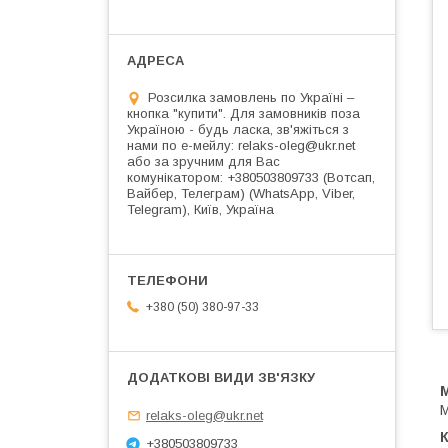
Розсилка замовлень по Україні –
кнопка "купити". Для замовників поза
Україною - будь ласка, зв'яжіться з
нами по е-мейлу: relaks-oleg@ukr.net
або за зручним для Вас
комунікатором: +380503809733 (Вотсап,
Вайбер, Телеграм) (WhatsApp, Viber,
Telegram), Київ, Україна
+380 (50) 380-97-33
М
relaks-oleg@ukr.net
К
+380503809733