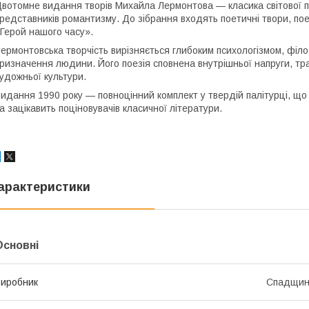
вотомне видання творів Михайла Лермонтова — класика світової по
редставників романтизму. До зібрання входять поетичні твори, по
Герой нашого часу».
ермонтовська творчість вирізняється глибоким психологізмом, філ
ризначення людини. Його поезія сповнена внутрішньої напруги, тра
удожньої культури.
идання 1990 року — повноцінний комплект у твердій палітурці, що
а зацікавить поціновувачів класичної літератури.
арактеристики
Основні
иробник
Спадщи