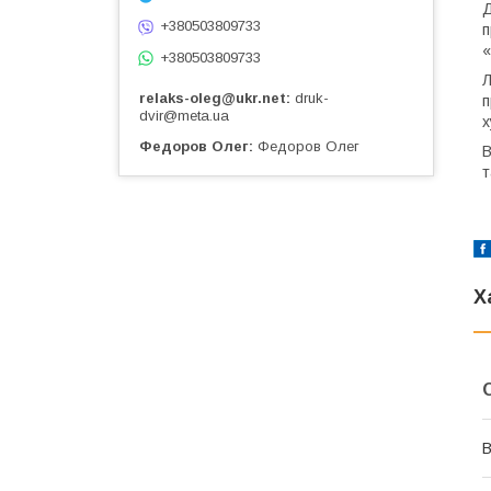
Д
+380503809733
п
«
+380503809733
Л
relaks-oleg@ukr.net
druk-
п
dvir@meta.ua
х
Федоров Олег
Федоров Олег
В
т
Х
В