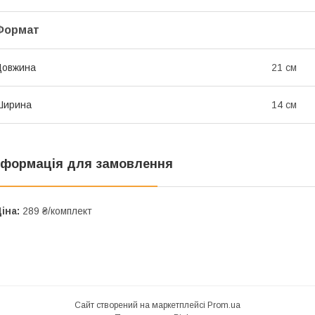
Формат
Довжина
21 см
Ширина
14 см
нформація для замовлення
іна:
289 ₴/комплект
Сайт створений на маркетплейсі
Prom.ua