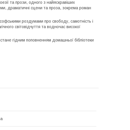
езії та прози, одного з найяскравіших
еми, драматичні сцени та проза, зокрема роман
ософськими роздумами про свободу, самотність і
гічного світовідчуття та водночас високої
 стане гідним поповненням домашньої бібліотеки
на