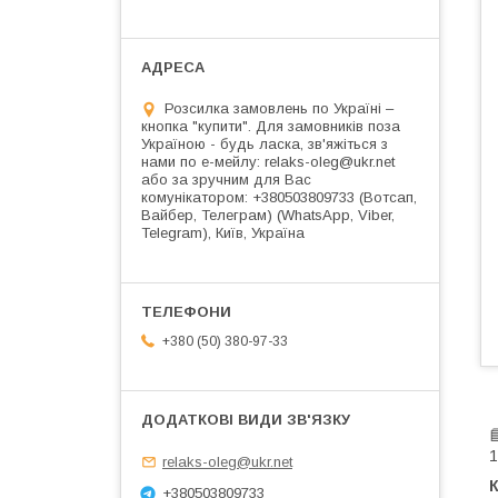
Розсилка замовлень по Україні –
кнопка "купити". Для замовників поза
Україною - будь ласка, зв'яжіться з
нами по е-мейлу: relaks-oleg@ukr.net
або за зручним для Вас
комунікатором: +380503809733 (Вотсап,
Вайбер, Телеграм) (WhatsApp, Viber,
Telegram), Київ, Україна
+380 (50) 380-97-33
1
relaks-oleg@ukr.net
К
+380503809733