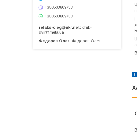
Ч
+380503809733
і
+380503809733
Н
д
relaks-oleg@ukr.net
druk-
Б
dvir@meta.ua
Ц
Федоров Олег
Федоров Олег
з
В
Х
В