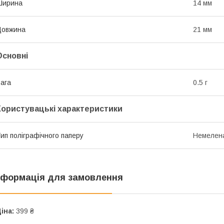
Ширина
14 мм
Довжина
21 мм
Основні
ага
0.5 г
Користувацькі характеристики
ип поліграфічного паперу
Немелен
нформація для замовлення
іна:
399 ₴