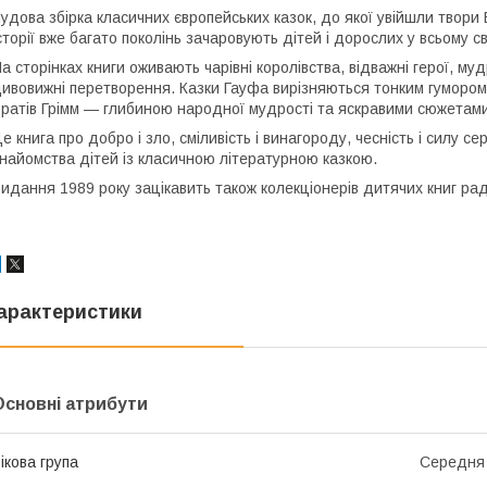
удова збірка класичних європейських казок, до якої увійшли твори 
сторії вже багато поколінь зачаровують дітей і дорослих у всьому сві
а сторінках книги оживають чарівні королівства, відважні герої, муд
ивовижні перетворення. Казки Гауфа вирізняються тонким гумором
ратів Грімм — глибиною народної мудрості та яскравими сюжетами
е книга про добро і зло, сміливість і винагороду, чесність і силу 
найомства дітей із класичною літературною казкою.
идання 1989 року зацікавить також колекціонерів дитячих книг рад
арактеристики
Основні атрибути
ікова група
Середня