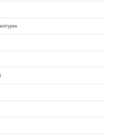
алітурка
й