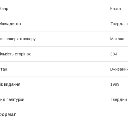
Жанр
Казка
Обкладинка
Тверда п
ип поверхні паперу
Матова
ількість сторінок
384
Стан
Вживани
ік видання
1989
ид палітурки
Твердий
Формат