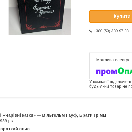
Купити
+380 (50) 380-97-33
У компанії підключені
будь-який товар не п
📘
«Чарівні казки» — Вільгельм Гауф, Брати Грімм
989 рік
ороткий опис: