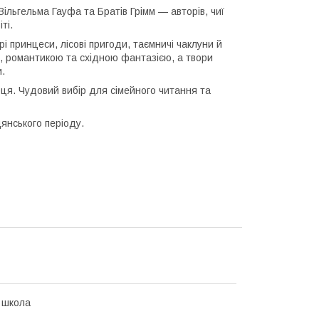
Вільгельма Гауфа та Братів Грімм — авторів, чиї
ті.
рі принцеси, лісові пригоди, таємничі чаклуни й
, романтикою та східною фантазією, а твори
.
серця. Чудовий вибір для сімейного читання та
янського періоду.
 школа