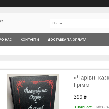
га
РО НАС
КОНТАКТИ
ДОСТАВКА ТА ОПЛАТА
«Чарівні каз
Грімм
399 ₴
В наявності
Код:
ОСТ