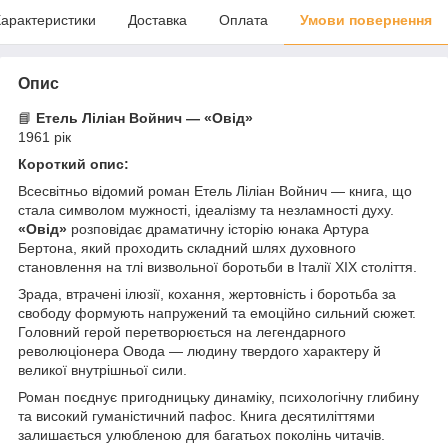
арактеристики
Доставка
Оплата
Умови повернення
Опис
📘
Етель Ліліан Войнич — «Овід»
1961 рік
Короткий опис:
Всесвітньо відомий роман Етель Ліліан Войнич — книга, що
стала символом мужності, ідеалізму та незламності духу.
«Овід»
розповідає драматичну історію юнака Артура
Бертона, який проходить складний шлях духовного
становлення на тлі визвольної боротьби в Італії XIX століття.
Зрада, втрачені ілюзії, кохання, жертовність і боротьба за
свободу формують напружений та емоційно сильний сюжет.
Головний герой перетворюється на легендарного
революціонера Овода — людину твердого характеру й
великої внутрішньої сили.
Роман поєднує пригодницьку динаміку, психологічну глибину
та високий гуманістичний пафос. Книга десятиліттями
залишається улюбленою для багатьох поколінь читачів.