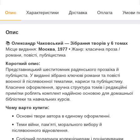
Опис
Характеристики
Доставка
Оплата
Умови п
Опис
📚
Олександр Чаковський — Зібрання творів у 6 томах
Місце видання:
Москва
,
1977
• Жанр: класична проза /
романи, повісті, публіцистика
Короткий опис:
Представницький шеститомник радянського прозаїка й
публіциста. У виданні зібрано ключові романи та повісті
воєнної й післявоєнної тематики, нариси та публіцистику.
Класичне оформлення, зручна структура томів і редакційні
примітки роблять комплект надійною основою для домашньої
бібліотеки та навчальних курсів.
Чому варто купити:
Основні твори автора в єдиному оформленні.
Теми війни, пам’яті, морального вибору й
післявоєнного відновлення.
Солідний подарунок колекціонерам і поціновувачам