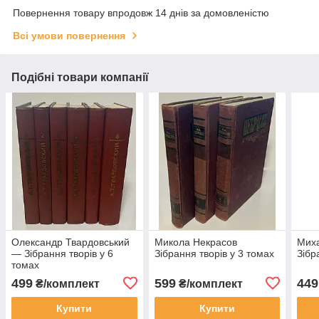
Повернення товару впродовж 14 днів за домовленістю
Всі умови повернення
Подібні товари компанії
Олександр Твардовський
Микола Некрасов
Мих
— Зібрання творів у 6
Зібрання творів у 3 томах
Зібр
томах
499
599
449
₴/комплект
₴/комплект
Купити
Купити