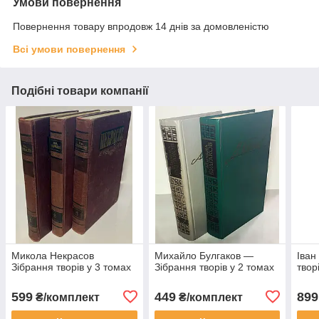
Умови повернення
Повернення товару впродовж 14 днів за домовленістю
Всі умови повернення
Подібні товари компанії
Микола Некрасов
Михайло Булгаков —
Іван
Зібрання творів у 3 томах
Зібрання творів у 2 томах
твор
599
449
899
₴/комплект
₴/комплект