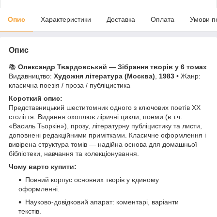
Опис
Характеристики
Доставка
Оплата
Умови п
Опис
📚
Олександр Твардовський — Зібрання творів у 6 томах
Видавництво:
Художня література (Москва)
,
1983
• Жанр:
класична поезія / проза / публіцистика
Короткий опис:
Представницький шеститомник одного з ключових поетів ХХ
століття. Видання охоплює ліричні цикли, поеми (в т.ч.
«Василь Тьоркін»), прозу, літературну публіцистику та листи,
доповнені редакційними примітками. Класичне оформлення і
вивірена структура томів — надійна основа для домашньої
бібліотеки, навчання та колекціонування.
Чому варто купити:
Повний корпус основних творів у єдиному
оформленні.
Науково-довідковий апарат: коментарі, варіанти
текстів.