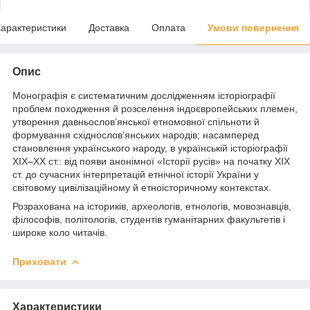
арактеристики
Доставка
Оплата
Умови повернення
Опис
Монографія є систематичним дослідженням історіографії
проблем походження й розселення індоєвропейських племен,
утворення давньослов’янської етномовної спільноти й
формування східнослов’янських народів; насамперед
становлення українського народу, в українській історіографії
ХІХ–ХХ ст.: від появи анонімної «Історії русів» на початку ХІХ
ст. до сучасних інтерпретацій етнічної історії України у
світовому цивілізаційному й етноісторичному контекстах.
Розрахована на істориків, археологів, етнологів, мовознавців,
філософів, політологів, студентів гуманітарних факультетів і
широке коло читачів.
Приховати
Характеристики