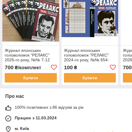
Журнал японських
Журнал японських
Журн
головоломок "РЕЛАКС"
головоломок "РЕЛАКС"
голо
2026-го року, №№ 7-12
2024-го року, №№ 654-
2026
656
700
100
700
₴/комплект
₴
Купити
Купити
Про нас
100% позитивних з 86 відгуків за рік
Працює з 11.03.2024
м. Київ