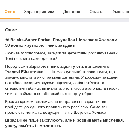
Опис
Характеристики
Доставка
Оплата
Умови п
Опис
🧠
Relaks-Super Логіка. Почувайся Шерлоком Холмсом
30 нових крутих логічних завдань
Любите головоломки, загадки та детективні розслідування?
Тоді ця книга саме для вас!
Перед вами збірка
логічних задач у стилі знаменитої
“задачі Ейнштейна”
— інтелектуальної головоломки, що
змушує мислити як справжній детектив. У кожному завданні
потрібно, використовуючи підказки, логічні зв’язки та
спеціальні таблиці, визначити, хто є хто, з якого міста герой,
чим він займається або який вид спорту обрав.
Крок за кроком виключаючи неправильні варіанти, ви
прийдете до єдиного правильного розв’язку. Саме так
працюють логіка та дедукція — як у Шерлока Холмса.
Ці задачі не лише захоплюють, але й
розвивають мислення,
увагу, пам’ять і кмітливість
.