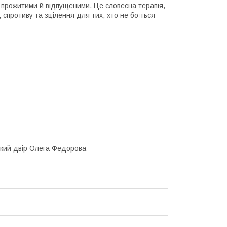
, прожитими й відпущеними. Це словесна терапія,
, спротиву та зцілення для тих, хто не боїться
кий двір Олега Федорова