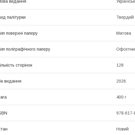
ова видання
Українсь
ид палітурки
Твердий
ип поверхні паперу
Матова
ип поліграфічного паперу
Офсетни
ількість сторінок
128
ік видання
2026
ага
400 г
SBN
978-617-
Стан
Новий