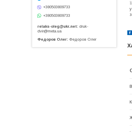
Ї
+380503809733
у
з
+380503809733
relaks-oleg@ukr.net
druk-
dvir@meta.ua
Федоров Олег
Федоров Олег
Х
В
К