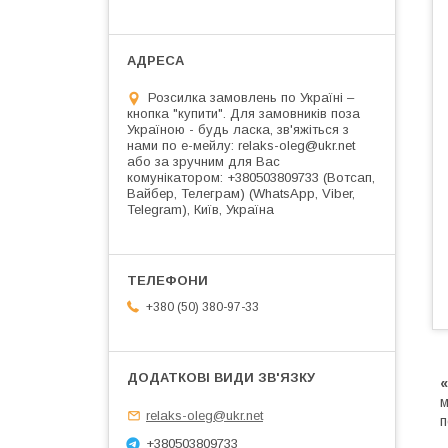
Розсилка замовлень по Україні –
кнопка "купити". Для замовників поза
Україною - будь ласка, зв'яжіться з
нами по е-мейлу: relaks-oleg@ukr.net
або за зручним для Вас
комунікатором: +380503809733 (Вотсап,
Вайбер, Телеграм) (WhatsApp, Viber,
Telegram), Київ, Україна
+380 (50) 380-97-33
м
relaks-oleg@ukr.net
п
+380503809733