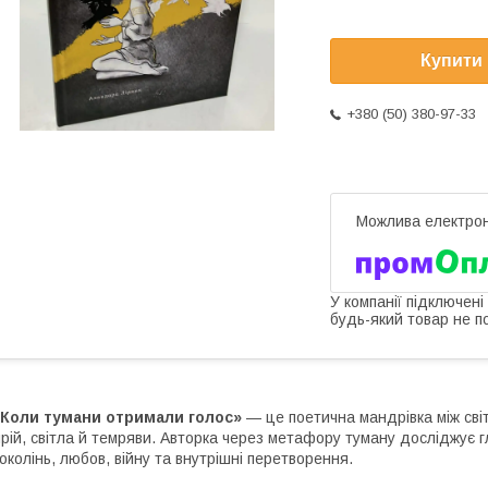
Купити
+380 (50) 380-97-33
У компанії підключені
будь-який товар не п
«Коли тумани отримали голос»
— це поетична мандрівка між світ
рій, світла й темряви. Авторка через метафору туману досліджує г
околінь, любов, війну та внутрішні перетворення.