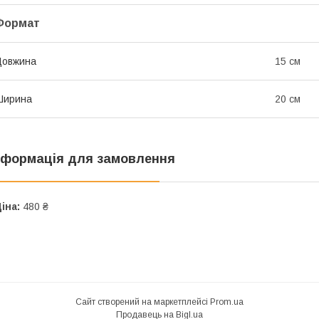
Формат
Довжина
15 см
Ширина
20 см
нформація для замовлення
іна:
480 ₴
Сайт створений на маркетплейсі
Prom.ua
Продавець на Bigl.ua