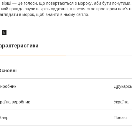
ї вірші — це голоси, що повертаються з мороку, аби бути почутими
 якій правда звучить крізь художнє, а поезія стає простором пам’яті
аглядати в морок, щоб знайти в ньому світло.
арактеристики
Основні
иробник
Друкарсь
раїна виробник
Україна
Жанр
Поезія