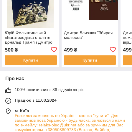
Юрій Фельштинський
Дмитро Близнюк "Збирач
Дмит
«Багатоходівка cтоліття:
молюсків"
нема
Дональд Трамп і Дмитро
вірш
Риболовлєв на повідку у
500
499
499
₴
₴
Кремля»
Купити
Купити
Про нас
100% позитивних з 86 відгуків за рік
Працює з 11.03.2024
м. Київ
Розсилка замовлень по Україні – кнопка "купити". Для
замовників поза Україною - будь ласка, зв'яжіться з нами
по е-мейлу: relaks-oleg@ukr.net або за зручним для Вас
комунікатором: +380503809733 (Вотсап, Вайбер,