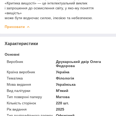
«Критика вищості» — це інтелектуальний виклик
і запрошення до осмислення світу, у яко-му поняття
«вищість»
може бути водночас силою, ілюзією та небезпекою.
Приховати
Характеристики
Основні
Виробник
Друкарський двір Олега
Федорова
Країна виробник
Україна
Тематика
Філологія
Мова видання
Українська
Вид палітурки
М'який
Тип поверхні паперу
Матова
Кількість сторінок
220 шт.
Рік видання
2025
Тип поліграфічного паперу
Офсетний