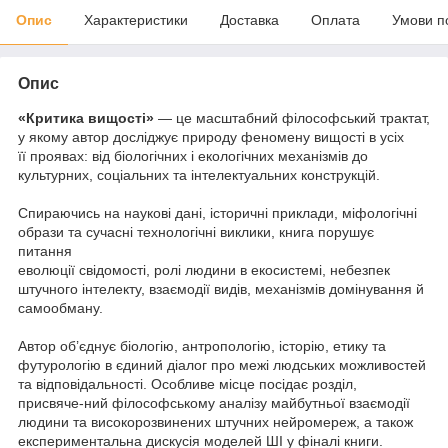
Опис
Характеристики
Доставка
Оплата
Умови п
Опис
«Критика вищості»
— це масштабний філософський трактат,
у якому автор досліджує природу феномену вищості в усіх
її проявах: від біологічних і екологічних механізмів до
культурних, соціальних та інтелектуальних конструкцій.
Спираючись на наукові дані, історичні приклади, міфологічні
образи та сучасні технологічні виклики, книга порушує
питання
еволюції свідомості, ролі людини в екосистемі, небезпек
штучного інтелекту, взаємодії видів, механізмів домінування й
самообману.
Автор об’єднує біологію, антропологію, історію, етику та
футурологію в єдиний діалог про межі людських можливостей
та відповідальності. Особливе місце посідає розділ,
присвяче-ний філософському аналізу майбутньої взаємодії
людини та високорозвинених штучних нейромереж, а також
експериментальна дискусія моделей ШІ у фіналі книги.