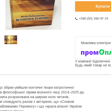
Купити
+380 (50) 380-97-33
У компанії підключені
будь-який товар не п
о збірки увійшли поетичні твори патріотичної
а філософської лірики воєнного часу 2014–2025 рр.
нига розрахована на широке коло читачів,
кі сповідують разом з авторкою, що «Словом
аближаємо Перемогу» і що «краса вільної України