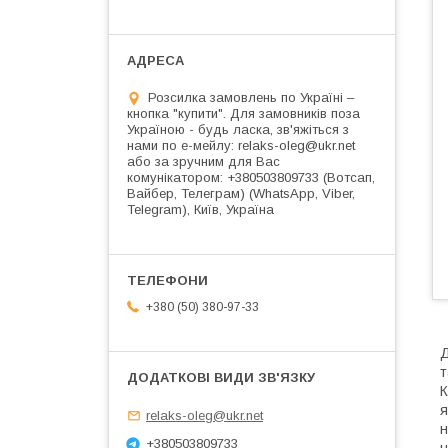
Розсилка замовлень по Україні –
кнопка "купити". Для замовників поза
Україною - будь ласка, зв'яжіться з
нами по е-мейлу: relaks-oleg@ukr.net
або за зручним для Вас
комунікатором: +380503809733 (Вотсап,
Вайбер, Телеграм) (WhatsApp, Viber,
Telegram), Київ, Україна
+380 (50) 380-97-33
Д
т
К
я
relaks-oleg@ukr.net
н
+380503809733