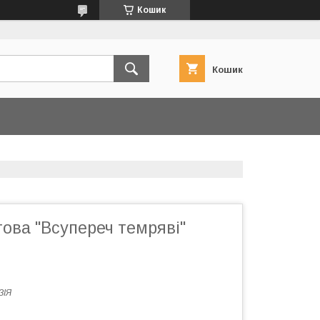
Кошик
Кошик
ова "Всупереч темряві"
ЗІЯ