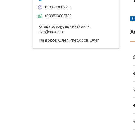
н
+380503809733
+380503809733
relaks-oleg@ukr.net
druk-
Х
dvir@meta.ua
Федоров Олег
Федоров Олег
В
К
М