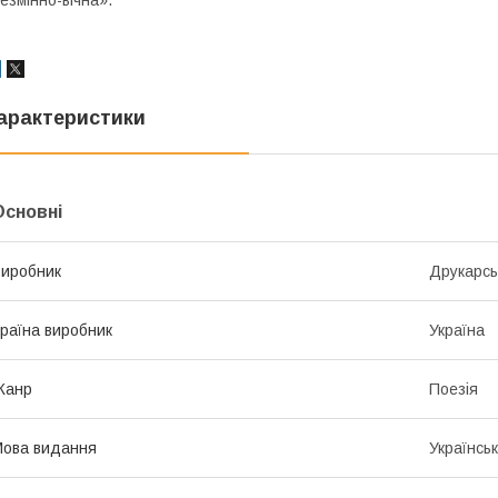
езмінно-вічна».
арактеристики
Основні
иробник
Друкарсь
раїна виробник
Україна
Жанр
Поезія
ова видання
Українсь