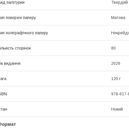
ид палітурки
Твердий
ип поверхні паперу
Матова
ип поліграфічного паперу
Некрейд
ількість сторінок
80
ік видання
2026
ага
120 г
SBN
978-617-
Стан
Новий
Формат