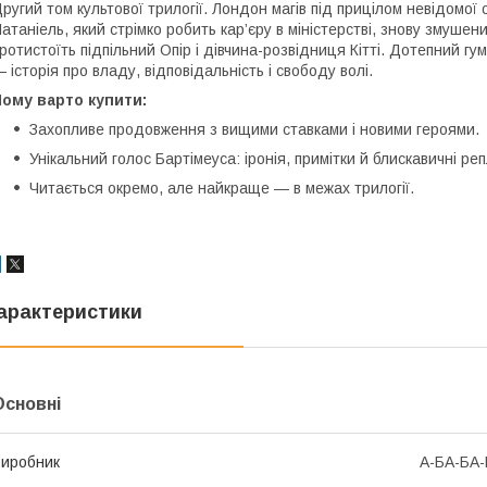
ругий том культової трилогії. Лондон магів під прицілом невідомої 
атаніель, який стрімко робить кар’єру в міністерстві, знову змуше
ротистоїть підпільний Опір і дівчина-розвідниця Кітті. Дотепний гу
 історія про владу, відповідальність і свободу волі.
ому варто купити:
Захопливе продовження з вищими ставками і новими героями.
Унікальний голос Бартімеуса: іронія, примітки й блискавичні реп
Читається окремо, але найкраще — в межах трилогії.
арактеристики
Основні
иробник
А-БА-БА-