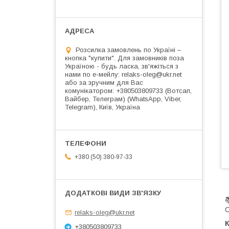
Розсилка замовлень по Україні –
кнопка "купити". Для замовників поза
Україною - будь ласка, зв'яжіться з
нами по е-мейлу: relaks-oleg@ukr.net
або за зручним для Вас
комунікатором: +380503809733 (Вотсап,
Вайбер, Телеграм) (WhatsApp, Viber,
Telegram), Київ, Україна
+380 (50) 380-97-33
С
relaks-oleg@ukr.net
К
+380503809733