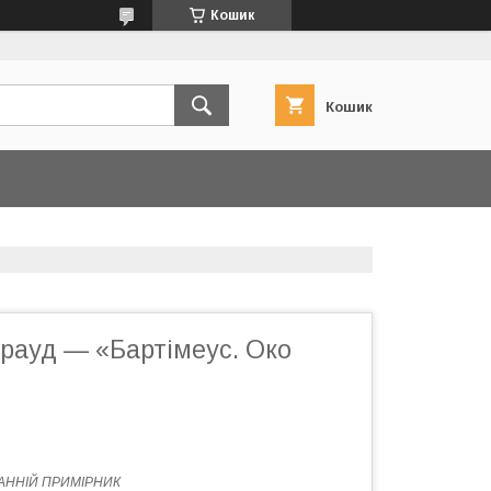
Кошик
Кошик
рауд — «Бартімеус. Око
АННІЙ ПРИМІРНИК