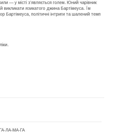
сили — у місті з’являється голем. Юний чарівник
ний викликати язикатого джина Бартімеуса. Їм
мор Бартімеуса, політичні інтриги та шалений темп
ліки.
ГА-ЛА-МА-ГА