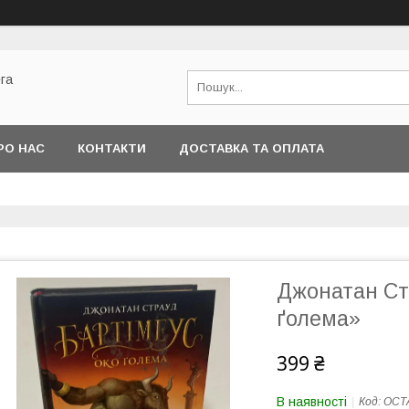
га
РО НАС
КОНТАКТИ
ДОСТАВКА ТА ОПЛАТА
Джонатан Ст
ґолема»
399 ₴
В наявності
Код:
ОСТ