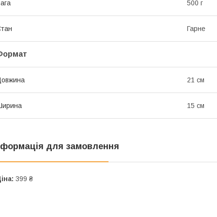
ага
500 г
Стан
Гарне
Формат
Довжина
21 см
Ширина
15 см
нформація для замовлення
іна:
399 ₴