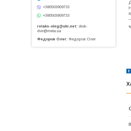
Д
+380503809733
Н
п
+380503809733
—
relaks-oleg@ukr.net
druk-
Ч
dvir@meta.ua
Федоров Олег
Федоров Олег
Х
В