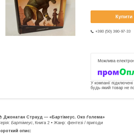
Купити
+380 (50) 380-97-33
У компанії підключені
будь-який товар не п
📚
Джонатан Страуд — «Бартімеус. Око ґолема»
ерія:
Бартімеус
, Книга 2 • Жанр: фентезі / пригоди
ороткий опис: