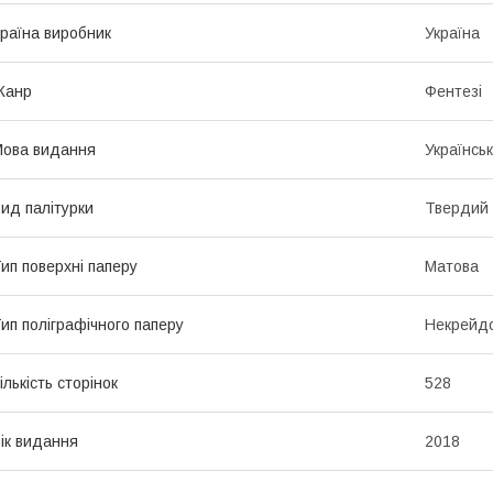
раїна виробник
Україна
Жанр
Фентезі
ова видання
Українсь
ид палітурки
Твердий
ип поверхні паперу
Матова
ип поліграфічного паперу
Некрейд
ількість сторінок
528
ік видання
2018