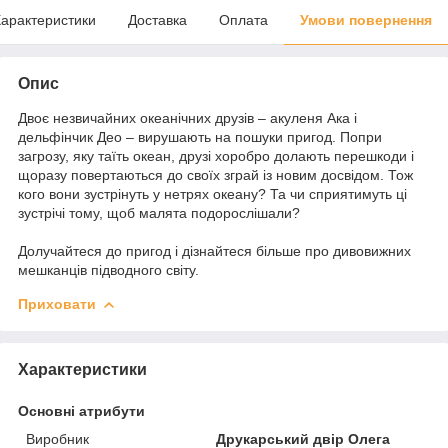
арактеристики
Доставка
Оплата
Умови повернення
Опис
Двоє незвичайних океанічних друзів – акуленя Ака і
дельфінчик Део – вирушають на пошуки пригод. Попри
загрозу, яку таїть океан, друзі хоробро долають перешкоди і
щоразу повертаються до своїх зграй із новим досвідом. Тож
кого вони зустрінуть у нетрях океану? Та чи сприятимуть ці
зустрічі тому, щоб малята подорослішали?
Долучайтеся до пригод і дізнайтеся більше про дивовижних
мешканців підводного світу.
Приховати
Характеристики
Основні атрибути
Виробник
Друкарський двір Олега