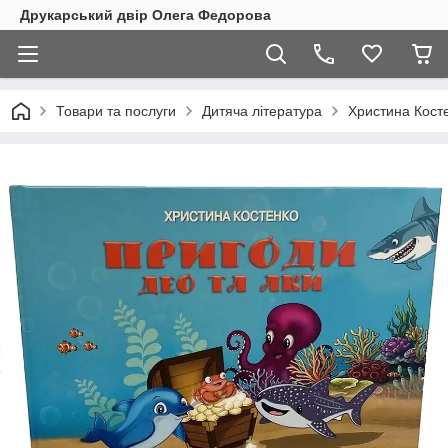
Друкарський двір Олега Федорова
Товари та послуги
Дитяча література
Христина Кост