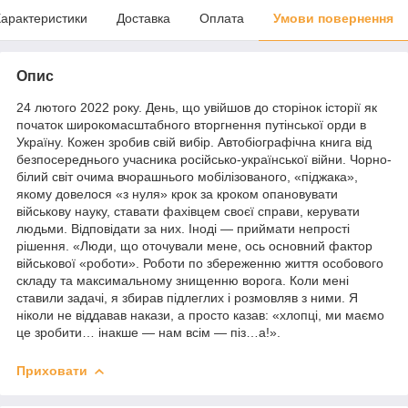
арактеристики
Доставка
Оплата
Умови повернення
Опис
24 лютого 2022 року. День, що увійшов до сторінок історії як
початок широкомасштабного вторгнення путінської орди в
Україну. Кожен зробив свій вибір. Автобіографічна книга від
безпосереднього учасника російсько-української війни. Чорно-
білий світ очима вчорашнього мобілізованого, «піджака»,
якому довелося «з нуля» крок за кроком опановувати
військову науку, ставати фахівцем своєї справи, керувати
людьми. Відповідати за них. Іноді — приймати непрості
рішення. «Люди, що оточували мене, ось основний фактор
військової «роботи». Роботи по збереженню життя особового
складу та максимальному знищенню ворога. Коли мені
ставили задачі, я збирав підлеглих і розмовляв з ними. Я
ніколи не віддавав накази, а просто казав: «хлопці, ми маємо
це зробити… інакше — нам всім — піз…а!».
Приховати