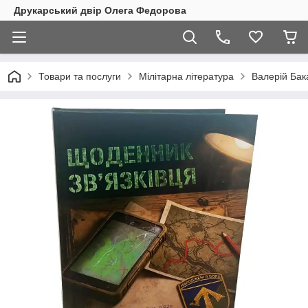
Друкарський двір Олега Федорова
Товари та послуги
Мілітарна література
Валерій Бак