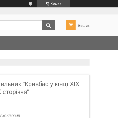
Кошик
Кошик
льник "Кривбас у кінці XIX
 сторіччя"
:
ЕКСКЛЮЗИВ