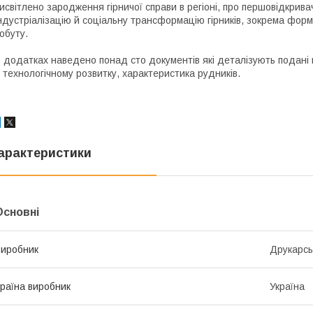
исвітлено зародження гірничої справи в регіоні, про першовідкрива
ндустріалізацію й соціальну трансформацію гірників, зокрема форм
обуту.
 додатках наведено понад сто документів які деталізують подані 
 технологічному розвитку, характеристика рудників.
арактеристики
Основні
иробник
Друкарсь
раїна виробник
Україна