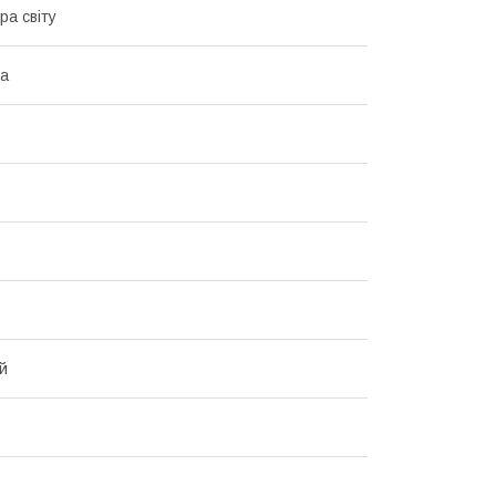
ра світу
ка
й