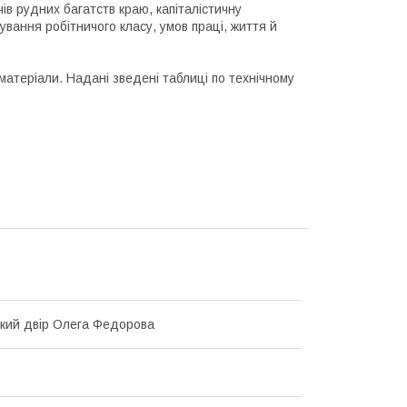
чів рудних багатств краю, капіталістичну
ування робітничого класу, умов праці, життя й
матеріали. Надані зведені таблиці по технічному
кий двір Олега Федорова