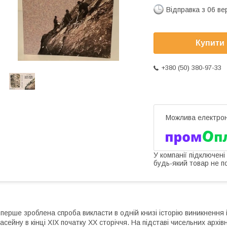
Відправка з 06 в
Купити
+380 (50) 380-97-33
У компанії підключені
будь-який товар не п
перше зроблена спроба викласти в одній книзі історію виникнення
асейну в кінці XIX початку XX сторіччя. На підставі чисельних арх