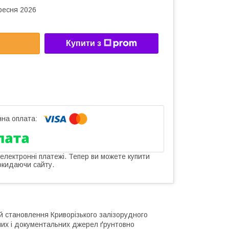
ересня 2026
Купити з
 електронні платежі. Тепер ви можете купити
окидаючи сайту.
 й становлення Криворізького залізорудного
івних і документальних джерел ґрунтовно