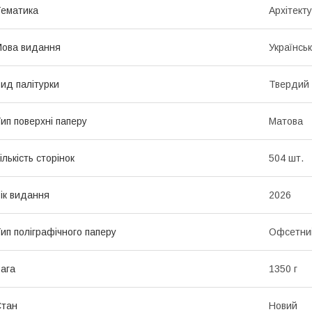
ематика
Архітекту
ова видання
Українсь
ид палітурки
Твердий
ип поверхні паперу
Матова
ількість сторінок
504 шт.
ік видання
2026
ип поліграфічного паперу
Офсетни
ага
1350 г
Стан
Новий