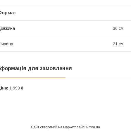
Формат
Довжина
30 см
Ширина
21 см
нформація для замовлення
іна:
1 999 ₴
Сайт створений на маркетплейсі
Prom.ua