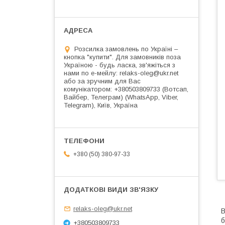
Розсилка замовлень по Україні –
кнопка "купити". Для замовників поза
Україною - будь ласка, зв'яжіться з
нами по е-мейлу: relaks-oleg@ukr.net
або за зручним для Вас
комунікатором: +380503809733 (Вотсап,
Вайбер, Телеграм) (WhatsApp, Viber,
Telegram), Київ, Україна
+380 (50) 380-97-33
relaks-oleg@ukr.net
В
б
+380503809733