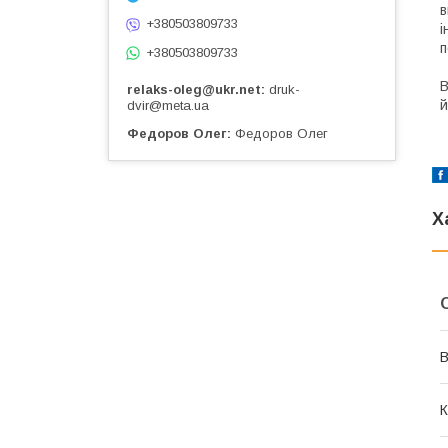
в
+380503809733
і
п
+380503809733
В
relaks-oleg@ukr.net
druk-
й
dvir@meta.ua
Федоров Олег
Федоров Олег
Х
В
К