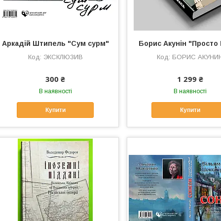
Аркадій Штипель "Cум сурм"
Борис Акунін "Просто
ЭКСКЛЮЗИВ
БОРИС АКУНИ
300 ₴
1 299 ₴
В наявності
В наявності
Купити
Купити