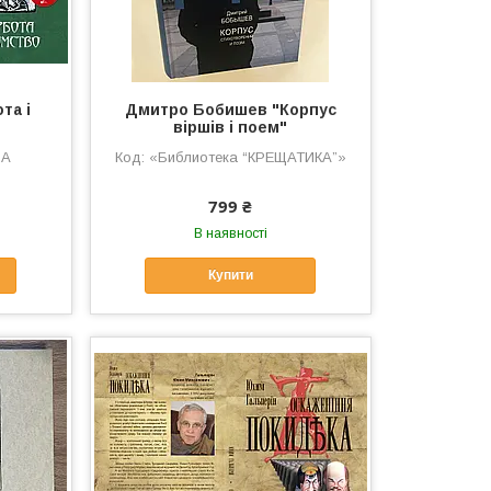
та і
Дмитро Бобишев "Корпус
віршів і поем"
ЗА
«Библиотека “КРЕЩАТИКА”»
799 ₴
В наявності
Купити