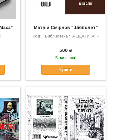
 Маса"
Матвій Смірнов "Шібболет"
Н
«Библиотека “КРЕЩАТИКА”»
500 ₴
В наявності
Купити