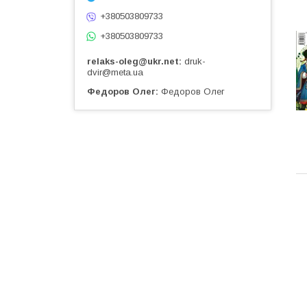
+380503809733
+380503809733
relaks-oleg@ukr.net
druk-
dvir@meta.ua
Федоров Олег
Федоров Олег