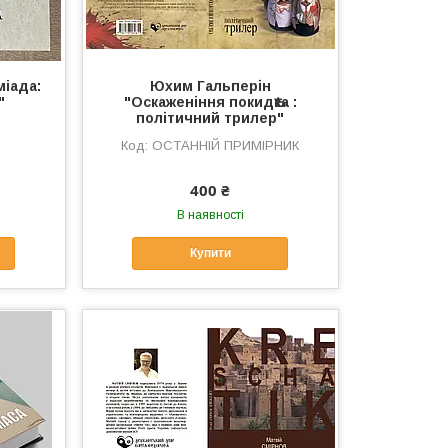
міада:
Юхим Гальперін
"
"Оскаженіння покидѢка :
політичний трилер"
ОСТАННІЙ ПРИМІРНИК
400 ₴
В наявності
Купити