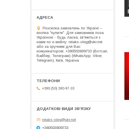
Розсилка замовлень по Україні –
кнопка "купити". Для замовників поза
Україною - будь ласка, зв'яжіться з
нами по е-мейлу: relaks-oleg@ukr.net
або за зручним для Вас
комунікатором: +380503809733 (Вотсап,
Вайбер, Телеграм) (WhatsApp, Viber,
Telegram), Київ, Україна
+380 (50) 380-97-33
relaks-oleg@ukr.net
+380503809733